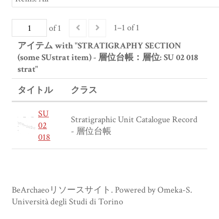
1–1 of 1
of 1
アイテム with "STRATIGRAPHY SECTION
(some SUstrat item) - 層位台帳：層位: SU 02 018
strat"
タイトル
クラス
SU
Stratigraphic Unit Catalogue Record
02
- 層位台帳
018
BeArchaeoリソースサイト. Powered by Omeka-S.
Università degli Studi di Torino